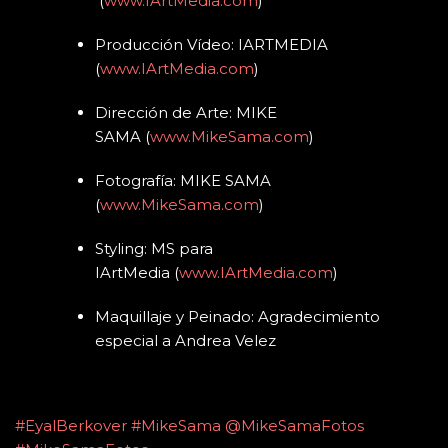
(
www.IArtMedia.com
)
Producción Vídeo: IARTMEDIA
(
www.IArtMedia.com
)
Dirección de Arte: MIKE
SAMA (
www.MikeSama.com
)
Fotografía: MIKE SAMA
(
www.MikeSama.com
)
Styling: MS para
IArtMedia (
www.IArtMedia.com
)
Maquillaje y Peinado: Agradecimiento
especial a Andrea Velez
#EyalBerkover
#MikeSama
@MikeSamaFotos