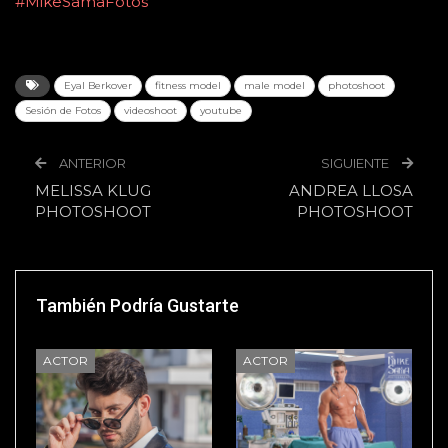
#MikeSamaFotos
Eyal Berkover
fitness model
male model
photoshoot
Sesión de Fotos
videoshoot
youtube
ANTERIOR
SIGUIENTE
MELISSA KLUG
ANDREA LLOSA
PHOTOSHOOT
PHOTOSHOOT
También Podría Gustarte
ACTOR
ACTOR