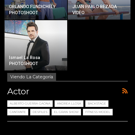
ORLANDO FUNDICHELY
JUAN PABLO BEZADA
PHOTOSHOOT
VIDEO
Ismael La Rosa
PHOTOSHOOT
Viendo La Categoría
Actor
ALBERTO GUERRA GAONA
ANDREA LLOSA
BACKSTAGE
CANTANTE
DESFILES
EL GRAN SHOW
FITNESS MODEL