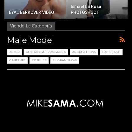
Ismael La Rosa
EYAL BERKOVER VIDEO
PHOTOSHOOT
Viendo La Categoría
Male Model
ACTOR
ALBERTO GUERRA GAONA
ANDREA LLOSA
BACKSTAGE
CANTANTE
DESFILES
EL GRAN SHOW