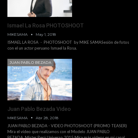
Ismael La Rosa PHOTOSHOOT
MIKESAMA
May 1, 2018
ISMAEL LA ROSA - PHOTOSHOOT by MIKE SAMASesión de fotos
con el un actor peruano Ismael la Rosa.
JUAN PABLO BEZADA
Juan Pablo Bezada Video
MIKESAMA
Abr 28, 2018
JUAN PABLO BEZADA - VIDEO PHOTOSHOOT (PROMO TEASER)
Mira el vídeo que realizamos con el Modelo JUAN PABLO
BEZADA, Mister Perú Universo 2015 Mira más videos en mi canal