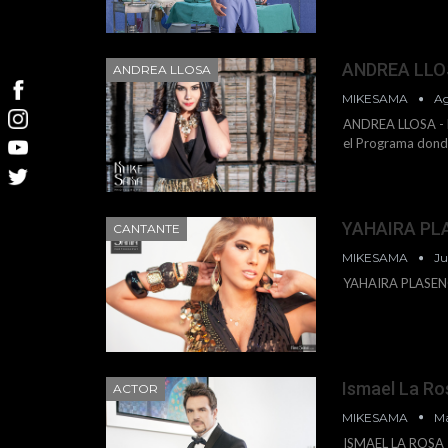
ANDREA LL
ANDREA LLOSA
MIKESAMA
Ag
ANDREA LLOSA - P
el Programa don
YAHAIRA P
CANTANTE
MIKESAMA
Ju
YAHAIRA PLASENCI
Ismael La 
ACTOR
MIKESAMA
Ma
ISMAEL LA ROSA 