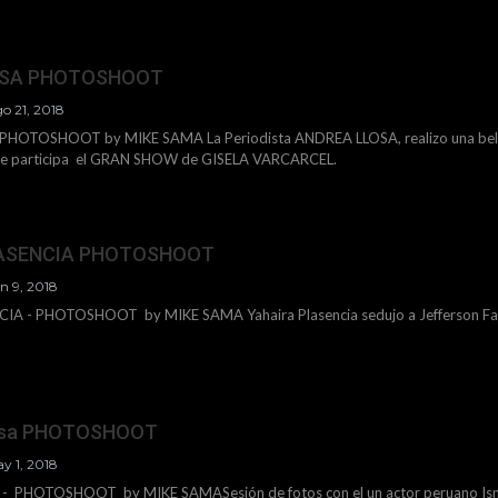
OSA PHOTOSHOOT
o 21, 2018
HOTOSHOOT by MIKE SAMA La Periodista ANDREA LLOSA, realizo una bella 
de participa el GRAN SHOW de GISELA VARCARCEL.
LASENCIA PHOTOSHOOT
n 9, 2018
A - PHOTOSHOOT by MIKE SAMA Yahaira Plasencia sedujo a Jefferson Farfán
Rosa PHOTOSHOOT
y 1, 2018
- PHOTOSHOOT by MIKE SAMASesión de fotos con el un actor peruano Isma