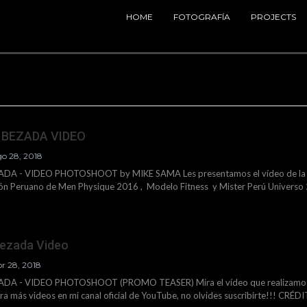
HOME
FOTOGRAFÍA
PROJECTS
 BEZADA VIDEO
o 28, 2018
DA - VIDEO PHOTOSHOOT by MIKE SAMA Les presentamos el vídeo de la S
Peruano de Men Physique 2016 , Modelo Fitness y Mister Perú Universo
Bezada Video
r 28, 2018
DA - VIDEO PHOTOSHOOT (PROMO TEASER) Mira el vídeo que realizamos 
a más videos en mi canal oficial de YouTube, no olvides suscribirte!!! CRÉD