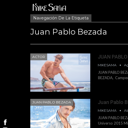
Navegación De La Etiqueta
Juan Pablo Bezada
JUAN PABLO
ACTOR
MIKESAMA
Ag
JUAN PABLO BEZA
BEZADA, Campeón 
Juan Pablo 
JUAN PABLO BEZADA
MIKESAMA
Ab
JUAN PABLO BEZA
Universo 2015 Mir