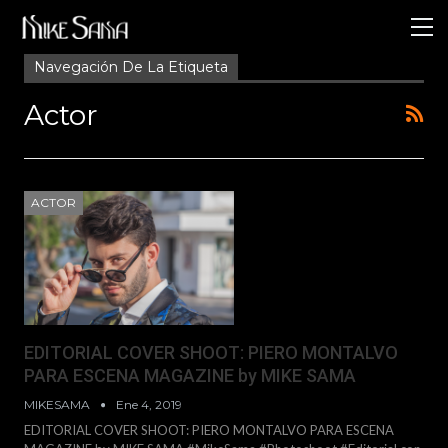
Navegación De La Etiqueta
Actor
ACTOR
EDITORIAL COVER SHOOT: PIERO MONTALVO
PARA ESCENA MAGAZINE by MIKE SAMA
MIKESAMA
Ene 4, 2019
EDITORIAL COVER SHOOT: PIERO MONTALVO PARA ESCENA